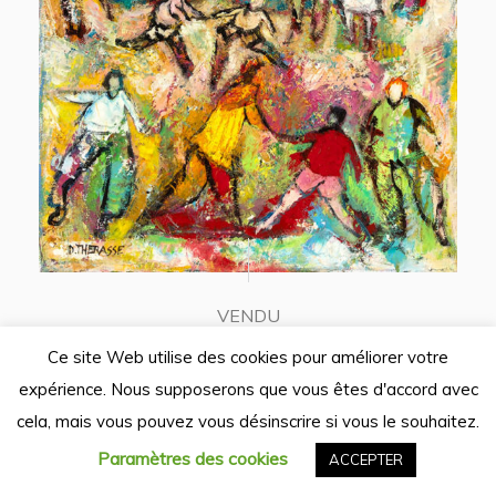
VENDU
,
PEINTURE
THERASSE DANIEL
Ce site Web utilise des cookies pour améliorer votre
La belle journée
expérience. Nous supposerons que vous êtes d'accord avec
41 x 33 cm
cela, mais vous pouvez vous désinscrire si vous le souhaitez.
Paramètres des cookies
ACCEPTER