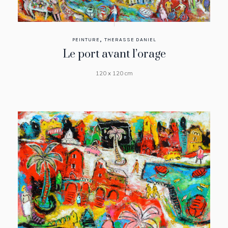
,
PEINTURE
THERASSE DANIEL
Le port avant l’orage
120 x 120 cm