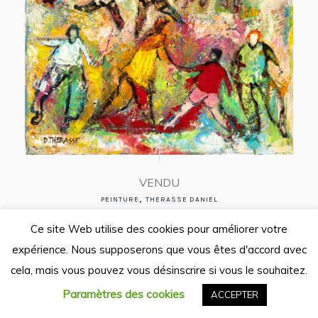
VENDU
,
PEINTURE
THERASSE DANIEL
La belle journée
Ce site Web utilise des cookies pour améliorer votre
41 x 33 cm
expérience. Nous supposerons que vous êtes d'accord avec
cela, mais vous pouvez vous désinscrire si vous le souhaitez.
Paramètres des cookies
ACCEPTER
VENDU