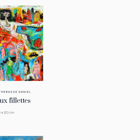
THERASSE DANIEL
x fillettes
 x 80 cm