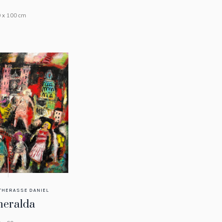
 x 100 cm
THERASSE DANIEL
eralda