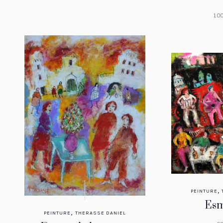
100
,
PEINTURE
Esm
,
PEINTURE
THERASSE DANIEL