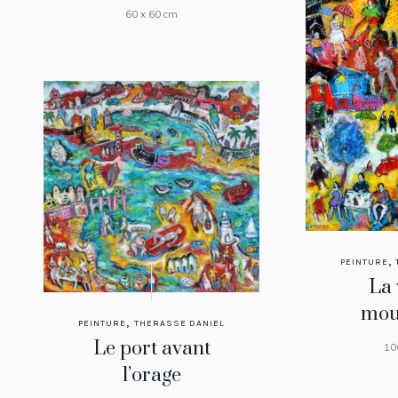
60 x 60 cm
,
PEINTURE
La 
mou
,
PEINTURE
THERASSE DANIEL
Le port avant
10
l’orage