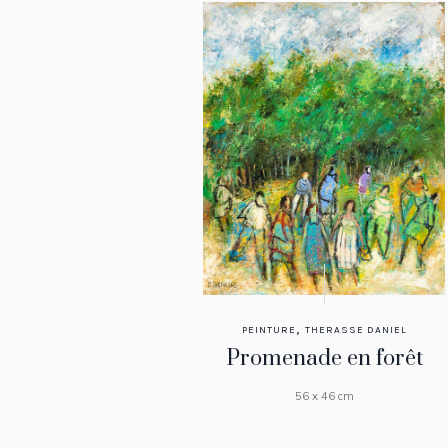
,
PEINTURE
THERASSE DANIEL
Promenade en forêt
56 x 46 cm