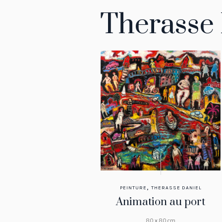
Therasse 
,
PEINTURE
THERASSE DANIEL
Animation au port
80 x 80 cm