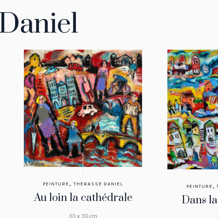
Daniel
,
PEINTURE
THERASSE DANIEL
,
PEINTURE
Au loin la cathédrale
Dans la
30 x 30 cm