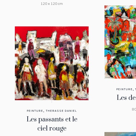
120 x 120 cm
,
PEINTURE
Les deu
80
,
PEINTURE
THERASSE DANIEL
Les passants et le
ciel rouge