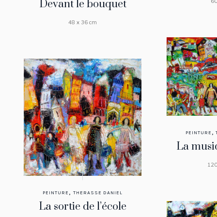
60
Devant le bouquet
48 x 36 cm
,
PEINTURE
La musiq
120
,
PEINTURE
THERASSE DANIEL
La sortie de l’école