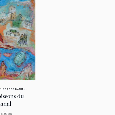
THERASSE DANIEL
oissons du
canal
 x 35 cm