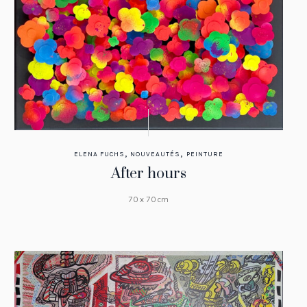
,
,
ELENA FUCHS
NOUVEAUTÉS
PEINTURE
After hours
70 x 70 cm