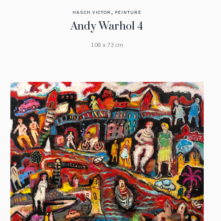
,
HASCH VICTOR
PEINTURE
Andy Warhol 4
108 x 73 cm