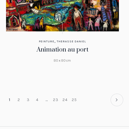
,
PEINTURE
THERASSE DANIEL
Animation au port
80 x 80 cm
1
2
3
4
…
23
24
25