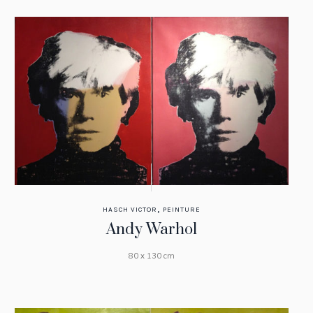
,
HASCH VICTOR
PEINTURE
Andy Warhol
80 x 130 cm