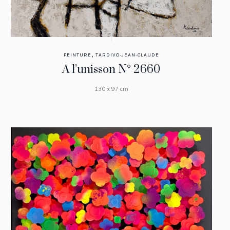
,
PEINTURE
TARDIVO-JEAN-CLAUDE
A l’unisson N° 2660
130 x 97 cm