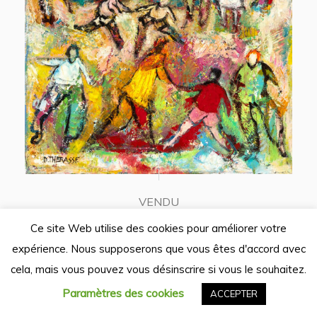
VENDU
,
PEINTURE
THERASSE DANIEL
Ce site Web utilise des cookies pour améliorer votre
La belle journée
expérience. Nous supposerons que vous êtes d'accord avec
41 x 33 cm
cela, mais vous pouvez vous désinscrire si vous le souhaitez.
Paramètres des cookies
ACCEPTER