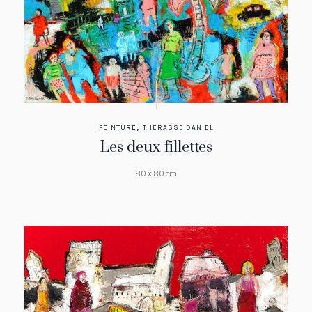
,
PEINTURE
THERASSE DANIEL
Les deux fillettes
80 x 80 cm