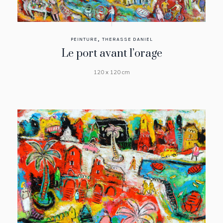
,
PEINTURE
THERASSE DANIEL
Le port avant l’orage
120 x 120 cm