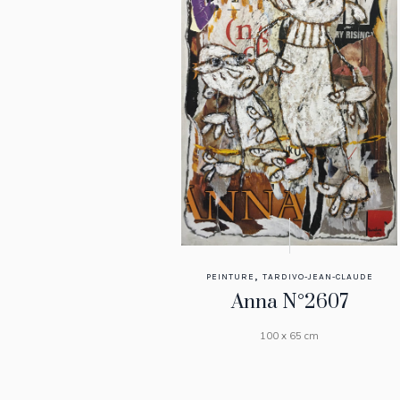
,
PEINTURE
TARDIVO-JEAN-CLAUDE
Anna N°2607
100 x 65 cm