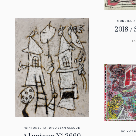
MONSIEUR 
2018 / 
65
,
PEINTURE
TARDIVO-JEAN-CLAUDE
BOIX-CA