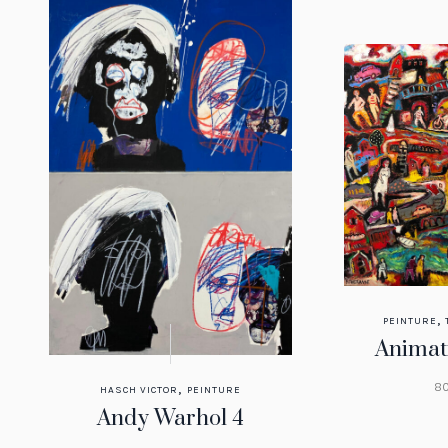
,
PEINTURE
Animat
,
80
HASCH VICTOR
PEINTURE
Andy Warhol 4