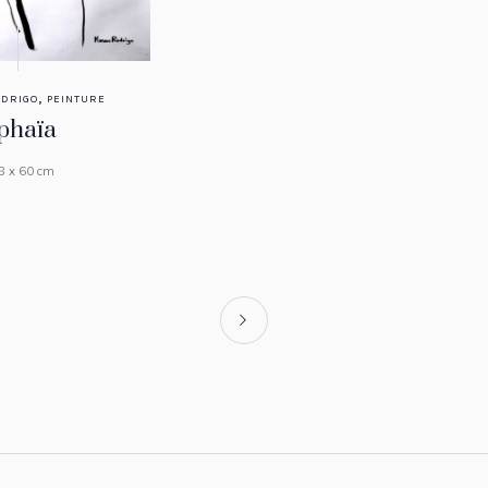
,
DRIGO
PEINTURE
phaïa
8 x 60 cm