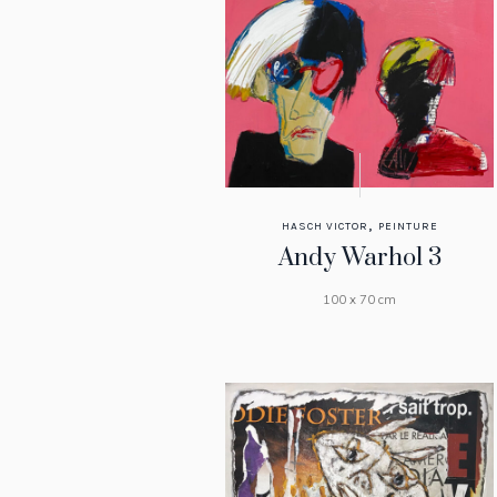
,
HASCH VICTOR
PEINTURE
Andy Warhol 3
100 x 70 cm