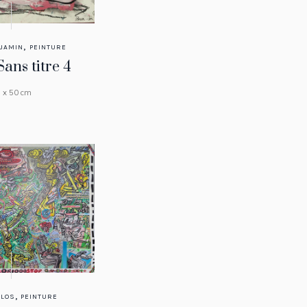
,
JAMIN
PEINTURE
Sans titre 4
 x 50 cm
,
RLOS
PEINTURE