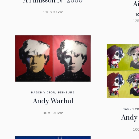
A l’unisson N° 2660
Ai
130 x 97 cm
1
128
,
HASCH VICTOR
PEINTURE
Andy Warhol
HASCH VI
80 x 130 cm
Andy 
100