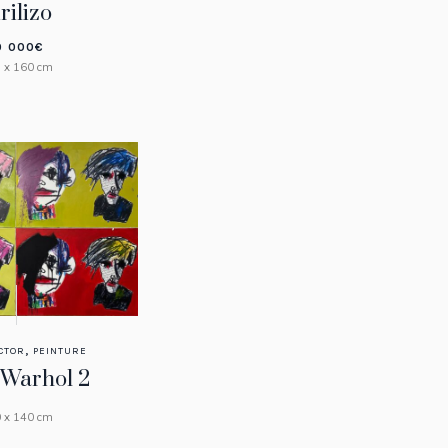
rilizo
0 000
€
 x 160 cm
,
CTOR
PEINTURE
Warhol 2
 x 140 cm