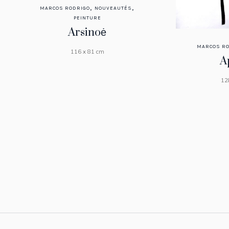
,
,
MARCOS RODRIGO
NOUVEAUTÉS
PEINTURE
Arsinoė
MARCOS RO
116 x 81 cm
A
12