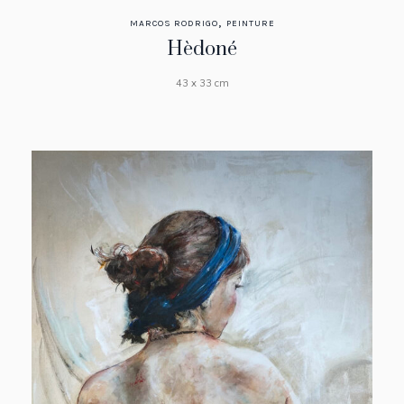
,
MARCOS RODRIGO
PEINTURE
Hèdoné
43 x 33 cm