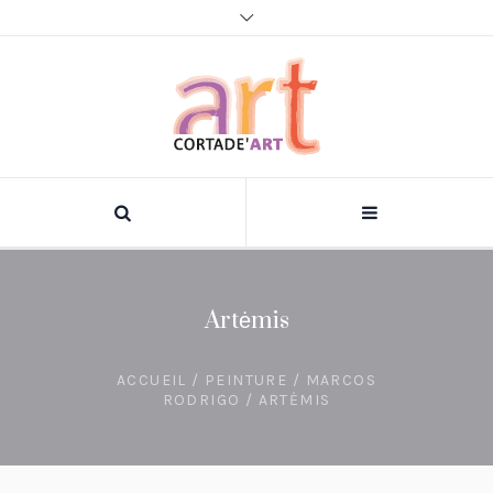
Artėmis
ACCUEIL
/
PEINTURE
/
MARCOS
RODRIGO
/ ARTĖMIS