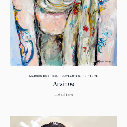
,
,
MARCOS RODRIGO
NOUVEAUTÉS
PEINTURE
Arsinoė
116 x 81 cm