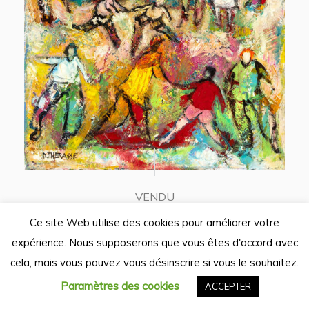
VENDU
,
PEINTURE
THERASSE DANIEL
Ce site Web utilise des cookies pour améliorer votre
La belle journée
expérience. Nous supposerons que vous êtes d'accord avec
41 x 33 cm
cela, mais vous pouvez vous désinscrire si vous le souhaitez.
Paramètres des cookies
ACCEPTER