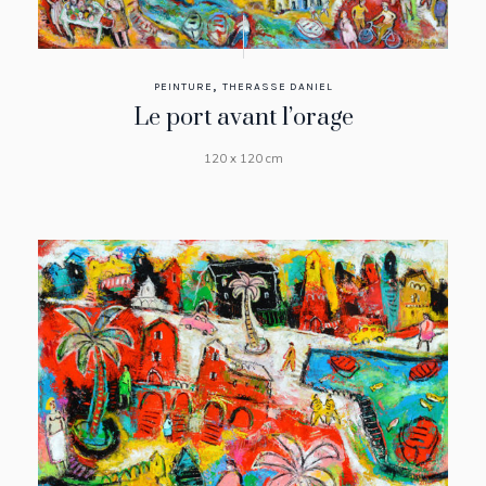
,
PEINTURE
THERASSE DANIEL
Le port avant l’orage
120 x 120 cm