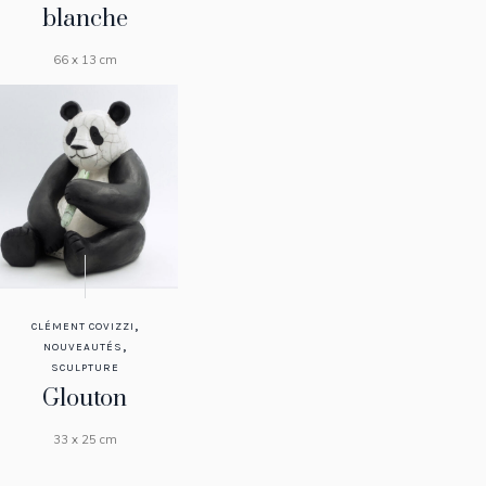
blanche
66 x 13 cm
,
CLÉMENT COVIZZI
,
NOUVEAUTÉS
SCULPTURE
Glouton
33 x 25 cm