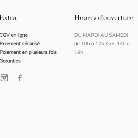
Extra
Heures d’ouverture
,
CGV en ligne
DU MARDI AU SAMEDI
CLÉMENT COVIZZI
,
NOUVEAUTÉS
Paiement sécurisé
de 10h à 12h & de 14h à
SCULPTURE
Paiement en plusieurs fois
19h
Sur le dos
Garanties
34 x 19 cm
VENDU