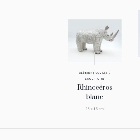
,
CLÉMENT COVIZZI
SCULPTURE
Rhinocéros
blanc
25 x 15 cm
VENDU