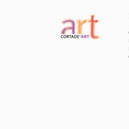
VENDU
,
CLÉMENT COVIZZI
SCULPTURE
Ours brun
assis
26 x 25 cm