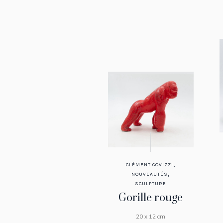
,
CLÉMENT COVIZZI
,
NOUVEAUTÉS
SCULPTURE
Gorille rouge
20 x 12 cm