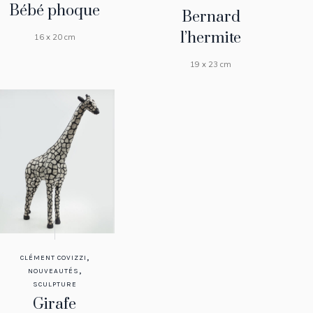
Bébé phoque
Bernard
l’hermite
16 x 20 cm
19 x 23 cm
,
CLÉMENT COVIZZI
,
NOUVEAUTÉS
SCULPTURE
Girafe