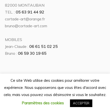
82000 MONTAUBAN
TEL. :
05 63 91 44 92
cortade-art@orange.fr
bruno@cortade-art.com
MOBILES
Jean-Claude :
06 61 51 02 25
Bruno :
06 59 30 19 65
Ce site Web utilise des cookies pour améliorer votre
expérience. Nous supposerons que vous êtes d'accord avec
Politique de confidentialité
/ © 2026 Galerie Cortade'Art —
cela, mais vous pouvez vous désinscrire si vous le souhaitez.
Tous droits réservés — Design graphique La lune est à vous -
Développement Ternog Design
Paramètres des cookies
ACCEPTER