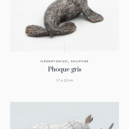
,
CLÉMENT COVIZZI
SCULPTURE
Phoque gris
17 x 22 cm