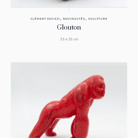
,
,
CLÉMENT COVIZZI
NOUVEAUTÉS
SCULPTURE
Glouton
33 x 25 cm