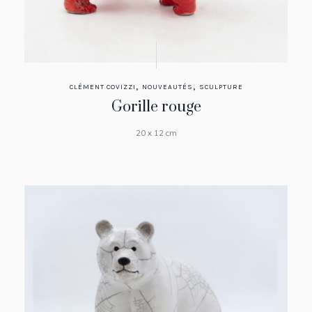
,
,
CLÉMENT COVIZZI
NOUVEAUTÉS
SCULPTURE
Gorille rouge
20 x 12 cm