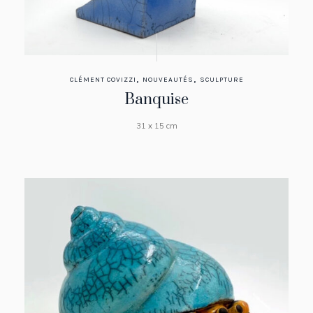
,
,
CLÉMENT COVIZZI
NOUVEAUTÉS
SCULPTURE
Banquise
31 x 15 cm