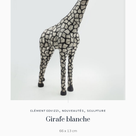
,
,
CLÉMENT COVIZZI
NOUVEAUTÉS
SCULPTURE
Girafe blanche
66 x 13 cm