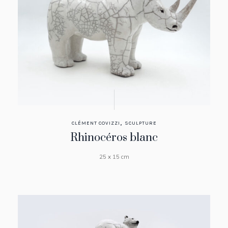
,
CLÉMENT COVIZZI
SCULPTURE
Rhinocéros blanc
25 x 15 cm