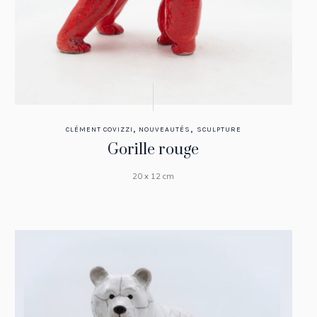
,
,
CLÉMENT COVIZZI
NOUVEAUTÉS
SCULPTURE
Gorille rouge
20 x 12 cm