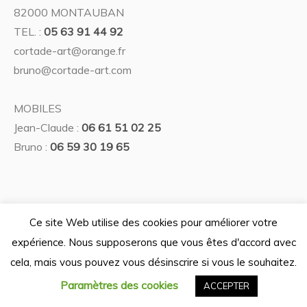
82000 MONTAUBAN
TEL. :
05 63 91 44 92
cortade-art@orange.fr
bruno@cortade-art.com
MOBILES
Jean-Claude :
06 61 51 02 25
Bruno :
06 59 30 19 65
Ce site Web utilise des cookies pour améliorer votre
Politique de confidentialité
expérience. Nous supposerons que vous êtes d'accord avec
/ © 2026 Galerie Cortade'Art —
cela, mais vous pouvez vous désinscrire si vous le souhaitez.
Tous droits réservés — Design graphique La lune est à vous -
Développement Ternog Design
Paramètres des cookies
ACCEPTER