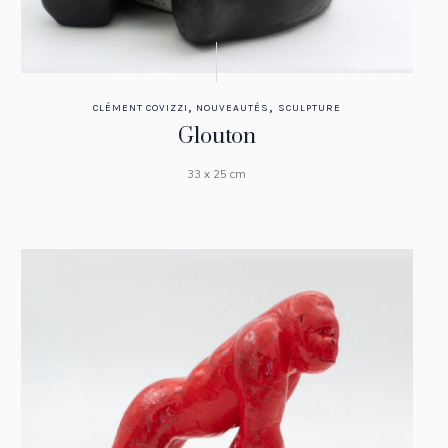
,
,
CLÉMENT COVIZZI
NOUVEAUTÉS
SCULPTURE
Glouton
33 x 25 cm