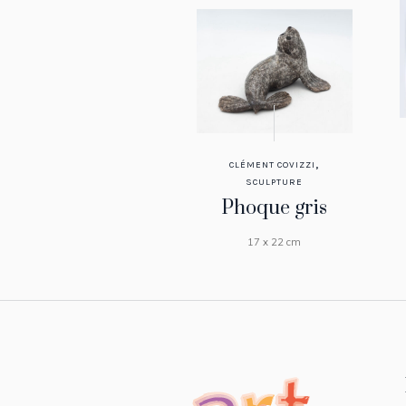
,
CLÉMENT COVIZZI
SCULPTURE
Phoque gris
17 x 22 cm
VENDU