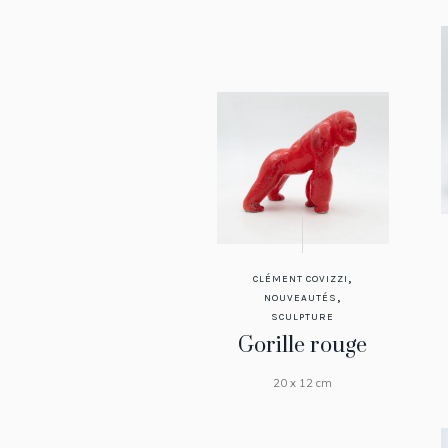
,
CLÉMENT COVIZZI
,
NOUVEAUTÉS
SCULPTURE
Gorille rouge
20 x 12 cm