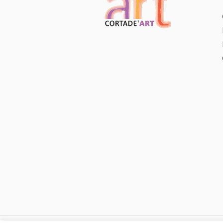
VENDU
,
CLÉMENT COVIZZI
SCULPTURE
Ours brun
assis
26 x 25 cm