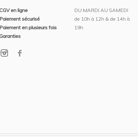
CGV en ligne
DU MARDI AU SAMEDI
,
CLÉMENT COVIZZI
Paiement sécurisé
de 10h à 12h & de 14h à
SCULPTURE
Paiement en plusieurs fois
19h
Rhinocéros
Garanties
blanc
25 x 15 cm
VENDU
VENDU
,
CLÉMENT COVIZZI