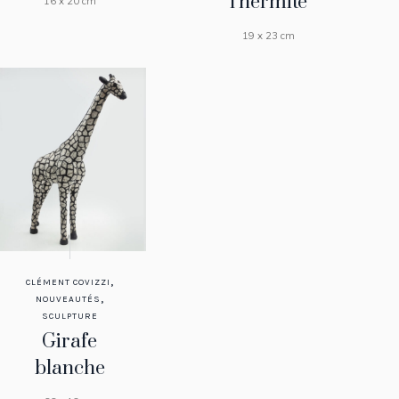
l’hermite
16 x 20 cm
19 x 23 cm
,
CLÉMENT COVIZZI
,
NOUVEAUTÉS
SCULPTURE
Girafe
blanche