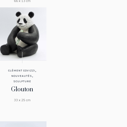
66 x 13 cm
,
CLÉMENT COVIZZI
,
NOUVEAUTÉS
SCULPTURE
Glouton
33 x 25 cm