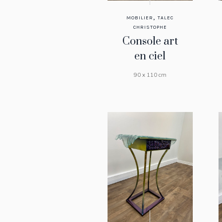
,
MOBILIER
TALEC
CHRISTOPHE
Console art
en ciel
90 x 110 cm