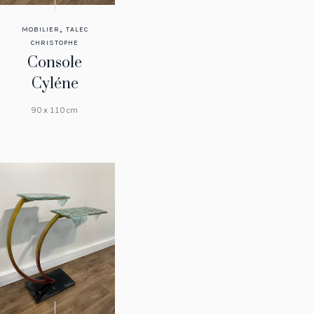
,
MOBILIER
TALEC
CHRISTOPHE
Console
Cyléne
90 x 110 cm