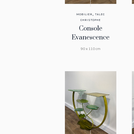
,
MOBILIER
TALEC
CHRISTOPHE
Console
Evanescence
90 x 110 cm