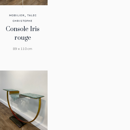
,
MOBILIER
TALEC
CHRISTOPHE
Console Iris
rouge
89 x 110 cm