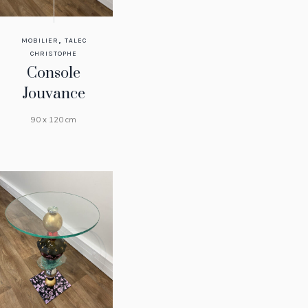
,
MOBILIER
TALEC
CHRISTOPHE
Console
Jouvance
90 x 120 cm