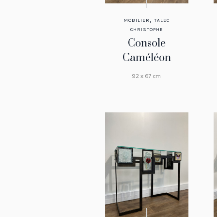
,
MOBILIER
TALEC
CHRISTOPHE
Console
Caméléon
92 x 67 cm