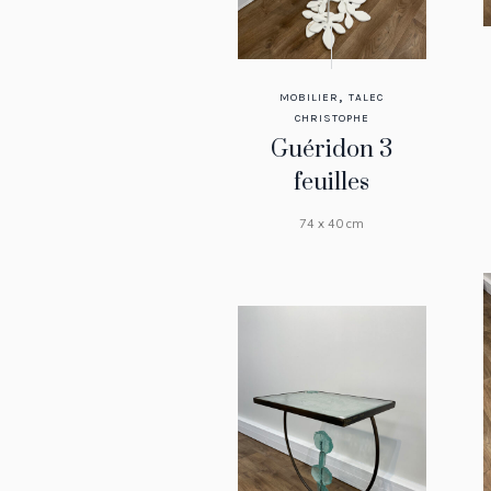
,
MOBILIER
TALEC
CHRISTOPHE
Guéridon 3
feuilles
74 x 40 cm