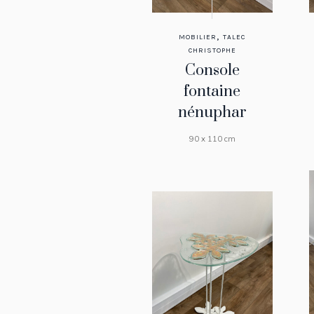
,
MOBILIER
TALEC
CHRISTOPHE
Console
fontaine
nénuphar
90 x 110 cm