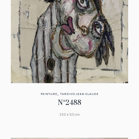
,
PEINTURE
TARDIVO-JEAN-CLAUDE
N°2488
150 x 50 cm