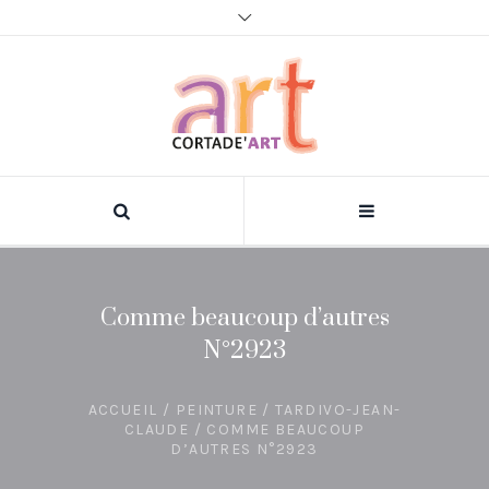
Comme beaucoup d’autres
N°2923
ACCUEIL
/
PEINTURE
/
TARDIVO-JEAN-
CLAUDE
/ COMME BEAUCOUP
D’AUTRES N°2923