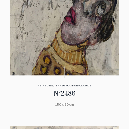
,
PEINTURE
TARDIVO-JEAN-CLAUDE
N°2486
150 x 50 cm