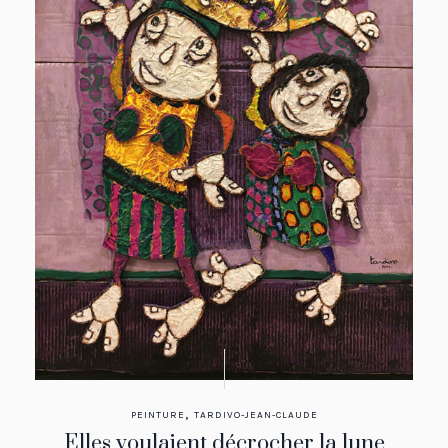
,
PEINTURE
TARDIVO-JEAN-CLAUDE
Elles voulaient décrocher la lune