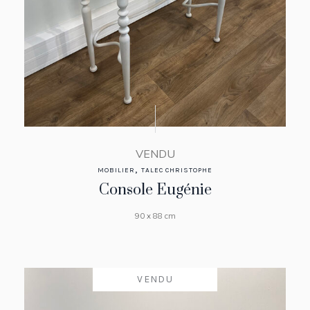
VENDU
,
MOBILIER
TALEC CHRISTOPHE
Console Eugénie
90 x 88 cm
VENDU