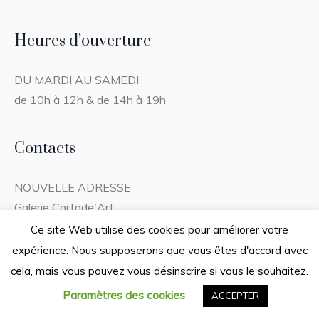
Heures d’ouverture
DU MARDI AU SAMEDI
de 10h à 12h & de 14h à 19h
Contacts
NOUVELLE ADRESSE
Galerie Cortade'Art
32 rue Bessières
Ce site Web utilise des cookies pour améliorer votre
82000 MONTAUBAN
expérience. Nous supposerons que vous êtes d'accord avec
TEL. :
05 63 91 44 92
cela, mais vous pouvez vous désinscrire si vous le souhaitez.
cortade-art@orange.fr
Paramètres des cookies
ACCEPTER
bruno@cortade-art.com