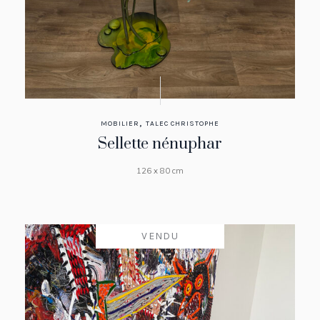
,
MOBILIER
TALEC CHRISTOPHE
Sellette nénuphar
126 x 80 cm
VENDU