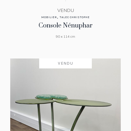
VENDU
,
MOBILIER
TALEC CHRISTOPHE
Console Nénuphar
90 x 114 cm
VENDU