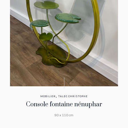
,
MOBILIER
TALEC CHRISTOPHE
Console fontaine nénuphar
90 x 110 cm