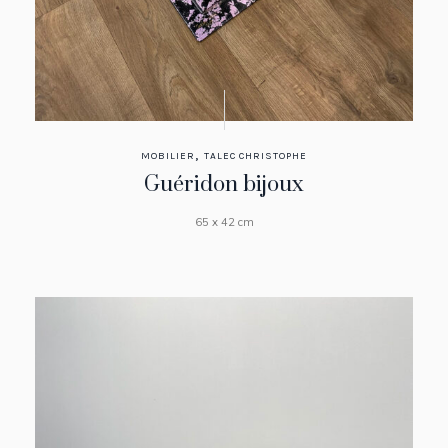
,
MOBILIER
TALEC CHRISTOPHE
Guéridon bijoux
65 x 42 cm