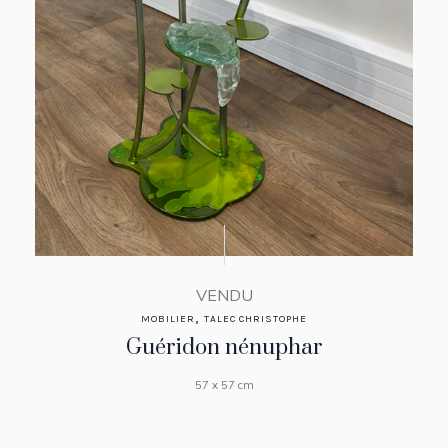
VENDU
,
MOBILIER
TALEC CHRISTOPHE
Guéridon nénuphar
57 x 57 cm