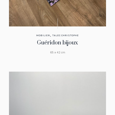
,
MOBILIER
TALEC CHRISTOPHE
Guéridon bijoux
65 x 42 cm