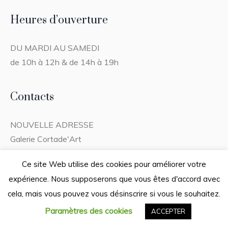
Heures d’ouverture
DU MARDI AU SAMEDI
de 10h à 12h & de 14h à 19h
Contacts
NOUVELLE ADRESSE
Galerie Cortade'Art
32 rue Bessières
Ce site Web utilise des cookies pour améliorer votre
82000 MONTAUBAN
expérience. Nous supposerons que vous êtes d'accord avec
TEL. :
05 63 91 44 92
cela, mais vous pouvez vous désinscrire si vous le souhaitez.
cortade-art@orange.fr
bruno@cortade-art.com
Paramètres des cookies
ACCEPTER