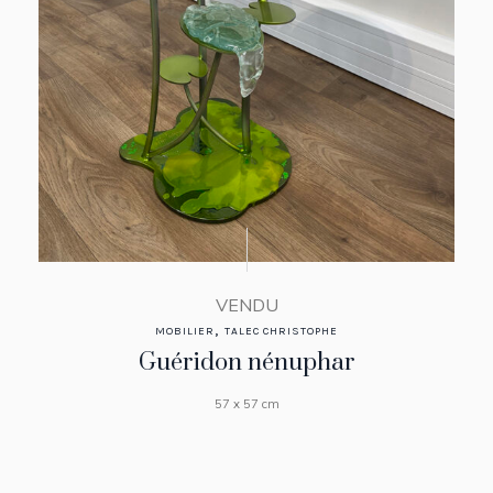
VENDU
,
MOBILIER
TALEC CHRISTOPHE
Guéridon nénuphar
57 x 57 cm