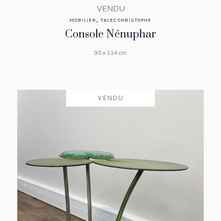
VENDU
,
MOBILIER
TALEC CHRISTOPHE
Console Nénuphar
90 x 114 cm
VENDU