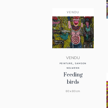
VENDU
VENDU
,
PEINTURE
SAMSON
NOLWENN
Feeding
birds
80 x 80 cm