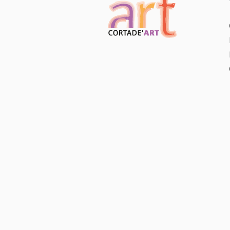
VENDU
,
PEINTURE
SAMSON
NOLWENN
Tiger
80 x 80 cm
VENDU