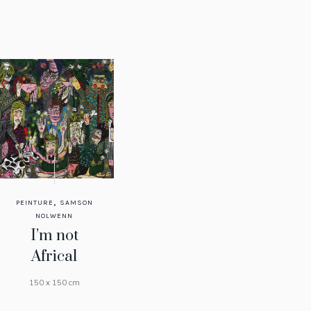
,
PEINTURE
SAMSON
NOLWENN
I’m not
Africal
150 x 150 cm