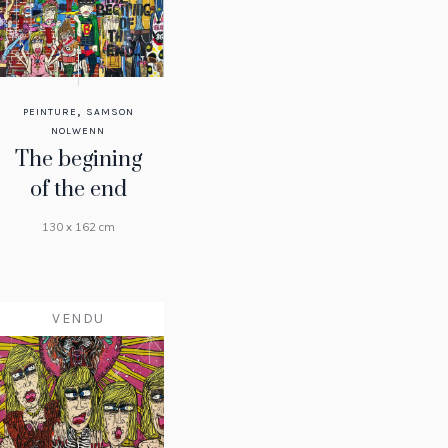
,
PEINTURE
SAMSON
NOLWENN
The begining
of the end
130 x 162 cm
VENDU