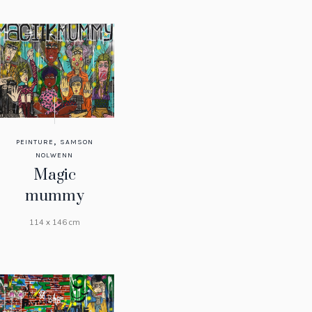
,
PEINTURE
SAMSON
NOLWENN
Magic
mummy
114 x 146 cm