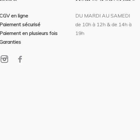
VENDU
CGV en ligne
DU MARDI AU SAMEDI
,
PEINTURE
SAMSON
Paiement sécurisé
de 10h à 12h & de 14h à
NOLWENN
Suck my kiss
Paiement en plusieurs fois
19h
Garanties
80 x 80 cm
VENDU
VENDU