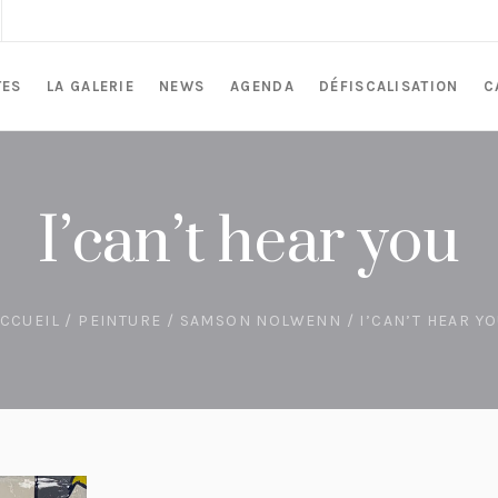
TES
LA GALERIE
NEWS
AGENDA
DÉFISCALISATION
C
I’can’t hear you
CCUEIL
/
PEINTURE
/
SAMSON NOLWENN
/ I’CAN’T HEAR Y