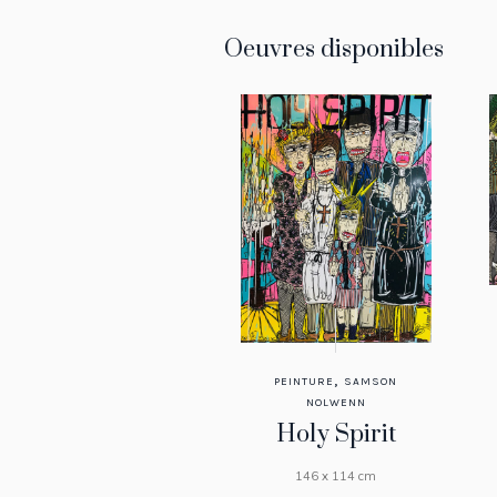
Oeuvres disponibles
,
PEINTURE
SAMSON
NOLWENN
Holy Spirit
146 x 114 cm