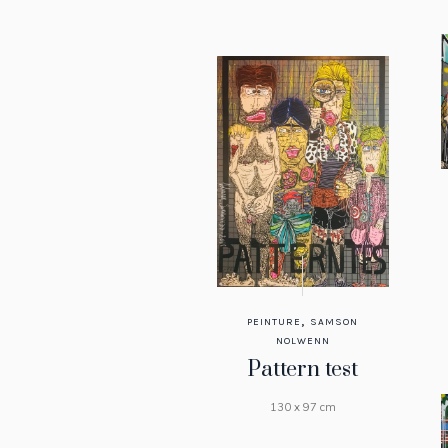
,
PEINTURE
SAMSON
NOLWENN
Pattern test
130 x 97 cm