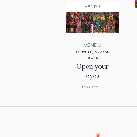
VENDU
VENDU
,
PEINTURE
SAMSON
NOLWENN
Open your
eyes
150 x 250 cm
VENDU