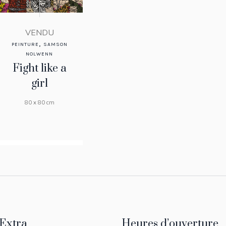
VENDU
,
PEINTURE
SAMSON
NOLWENN
Fight like a
girl
80 x 80 cm
VENDU
Extra
Heures d’ouverture