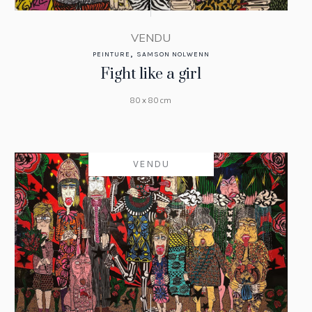
VENDU
,
PEINTURE
SAMSON NOLWENN
Fight like a girl
80 x 80 cm
VENDU