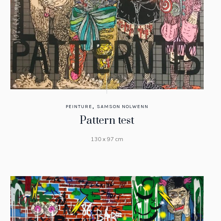
,
PEINTURE
SAMSON NOLWENN
Pattern test
130 x 97 cm