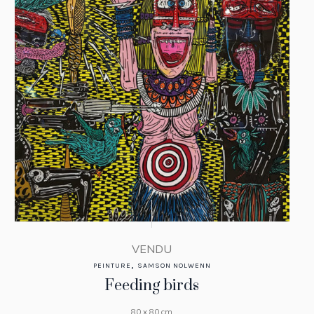
VENDU
,
PEINTURE
SAMSON NOLWENN
Feeding birds
80 x 80 cm