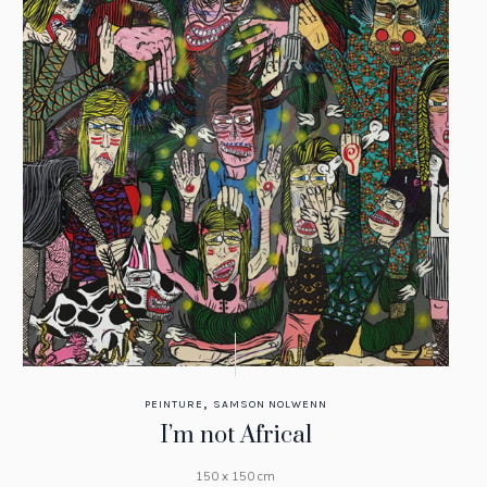
,
PEINTURE
SAMSON NOLWENN
I’m not Africal
150 x 150 cm