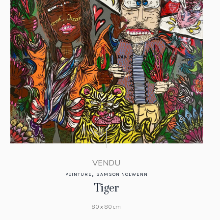
VENDU
,
PEINTURE
SAMSON NOLWENN
Tiger
80 x 80 cm