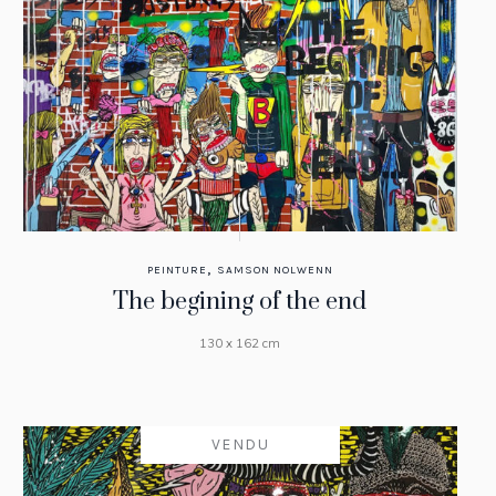
,
PEINTURE
SAMSON NOLWENN
The begining of the end
130 x 162 cm
VENDU