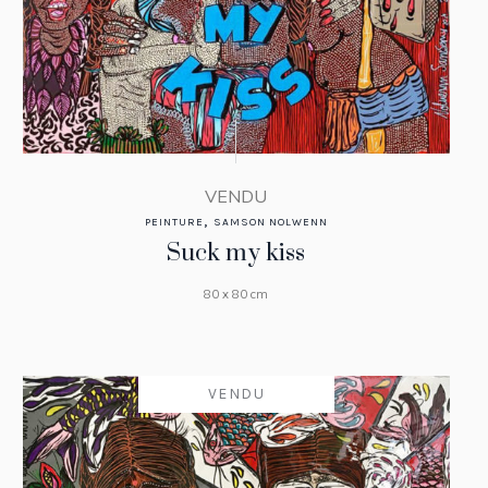
VENDU
,
PEINTURE
SAMSON NOLWENN
Suck my kiss
80 x 80 cm
VENDU