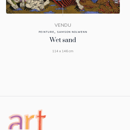
VENDU
,
PEINTURE
SAMSON NOLWENN
Wet sand
114 x 146 cm