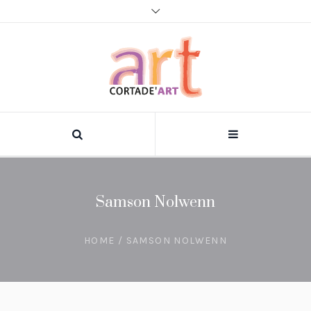
Samson Nolwenn
HOME
/
SAMSON NOLWENN