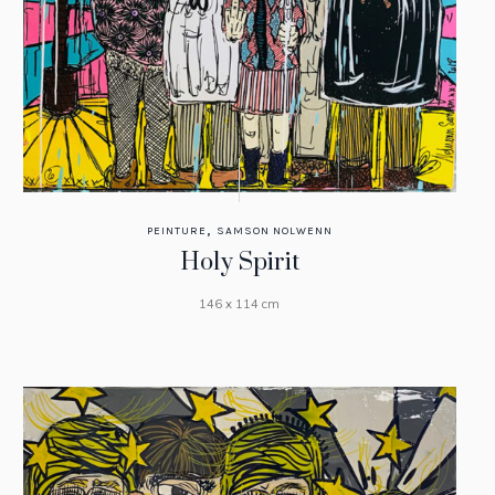
,
PEINTURE
SAMSON NOLWENN
Holy Spirit
146 x 114 cm