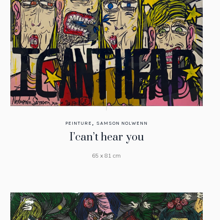
,
PEINTURE
SAMSON NOLWENN
I’can’t hear you
65 x 81 cm