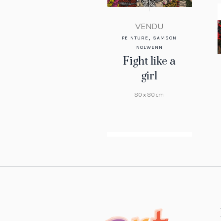
VENDU
,
PEINTURE
SAMSON
NOLWENN
Fight like a
girl
80 x 80 cm
VENDU