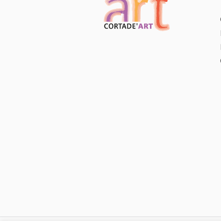
VENDU
,
PEINTURE
SAMSON
NOLWENN
Suck my kiss
80 x 80 cm
VENDU
VENDU
,
PEINTURE
SAMSON