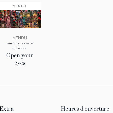
VENDU
VENDU
,
PEINTURE
SAMSON
NOLWENN
Open your
eyes
150 x 250 cm
VENDU
Extra
Heures d’ouverture