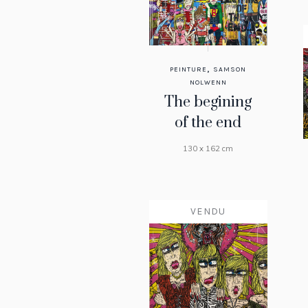
,
PEINTURE
SAMSON
NOLWENN
The begining
of the end
130 x 162 cm
VENDU