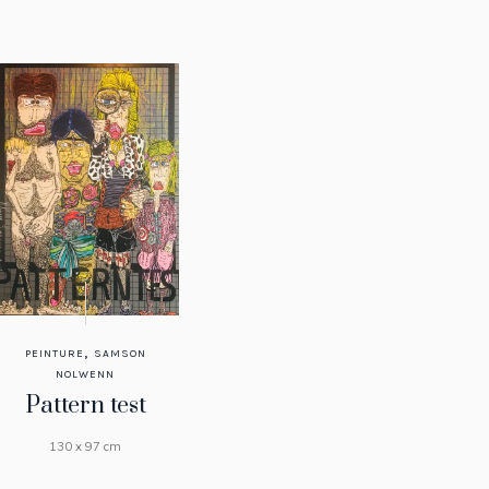
,
PEINTURE
SAMSON
NOLWENN
Pattern test
130 x 97 cm