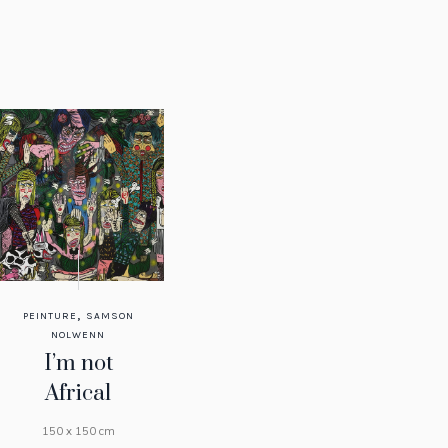
,
PEINTURE
SAMSON
NOLWENN
I’m not
Africal
150 x 150 cm