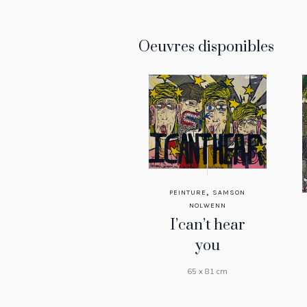
Oeuvres disponibles
,
PEINTURE
SAMSON
NOLWENN
I’can’t hear
you
65 x 81 cm