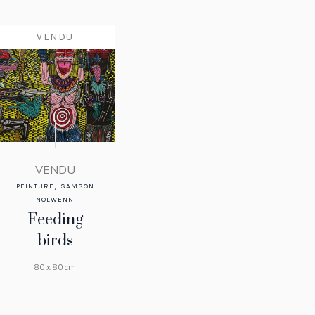
VENDU
VENDU
,
PEINTURE
SAMSON
NOLWENN
Feeding
birds
80 x 80 cm