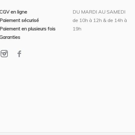
CGV en ligne
DU MARDI AU SAMEDI
Paiement sécurisé
de 10h à 12h & de 14h à
Paiement en plusieurs fois
19h
Garanties
VENDU
,
PEINTURE
SAMSON
NOLWENN
Tiger
80 x 80 cm
VENDU