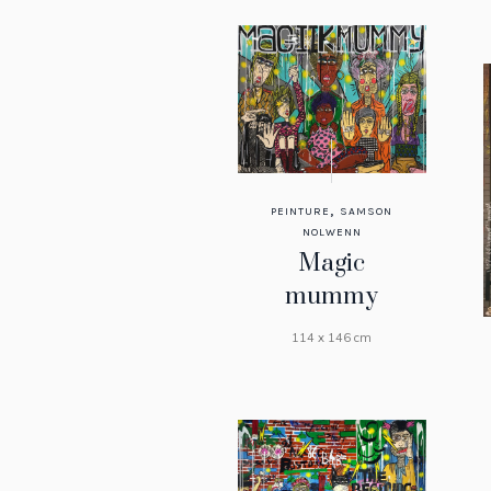
,
PEINTURE
SAMSON
NOLWENN
Magic
mummy
114 x 146 cm