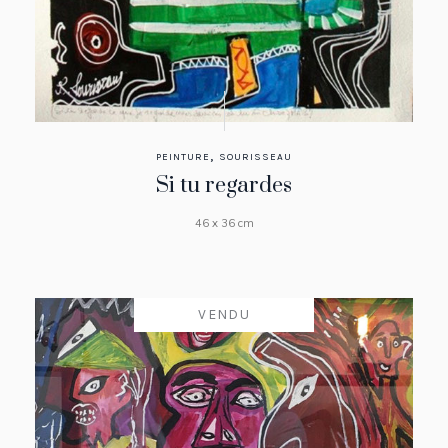
,
PEINTURE
SOURISSEAU
Si tu regardes
46 x 36 cm
VENDU