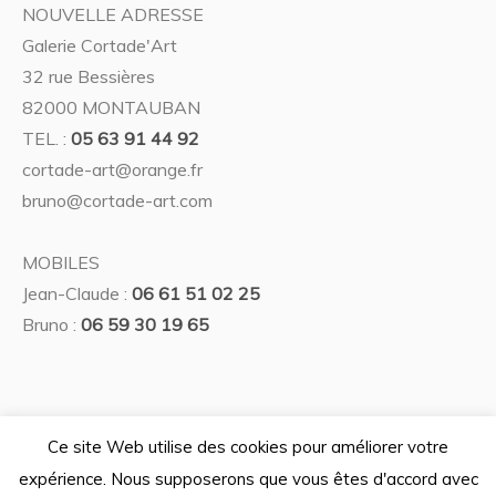
NOUVELLE ADRESSE
Galerie Cortade'Art
32 rue Bessières
82000 MONTAUBAN
TEL. :
05 63 91 44 92
cortade-art@orange.fr
bruno@cortade-art.com
MOBILES
Jean-Claude :
06 61 51 02 25
Bruno :
06 59 30 19 65
Ce site Web utilise des cookies pour améliorer votre
expérience. Nous supposerons que vous êtes d'accord avec
Politique de confidentialité
/ © 2026 Galerie Cortade'Art —