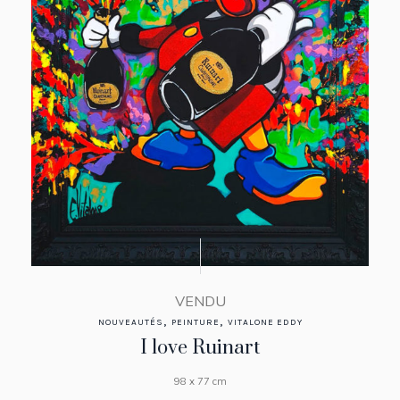
VENDU
,
,
NOUVEAUTÉS
PEINTURE
VITALONE EDDY
I love Ruinart
98 x 77 cm