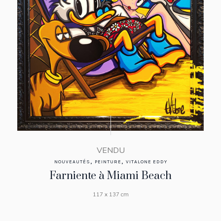
VENDU
,
,
NOUVEAUTÉS
PEINTURE
VITALONE EDDY
Farniente à Miami Beach
117 x 137 cm