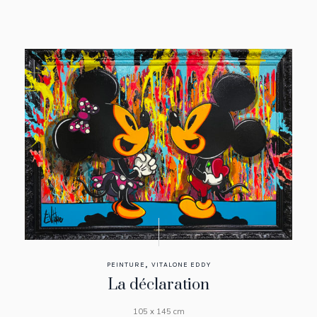
,
PEINTURE
VITALONE EDDY
La déclaration
105 x 145 cm