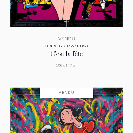
VENDU
,
PEINTURE
VITALONE EDDY
C’est la fête
106 x 147 cm
VENDU