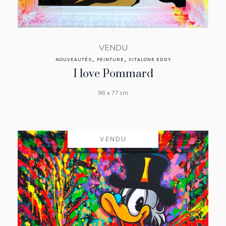
VENDU
,
,
NOUVEAUTÉS
PEINTURE
VITALONE EDDY
I love Pommard
98 x 77 cm
VENDU