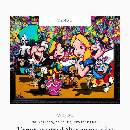
VENDU
VENDU
,
,
NOUVEAUTÉS
PEINTURE
VITALONE EDDY