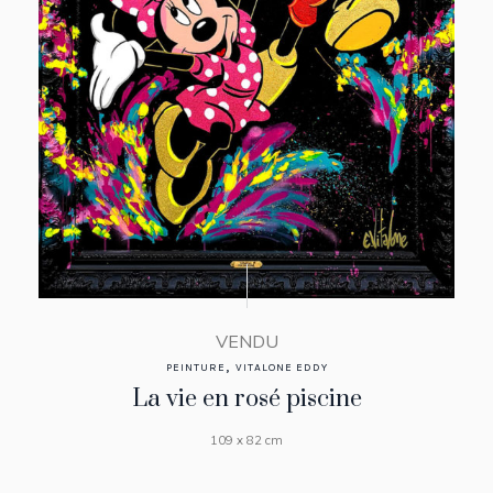
VENDU
,
PEINTURE
VITALONE EDDY
La vie en rosé piscine
109 x 82 cm