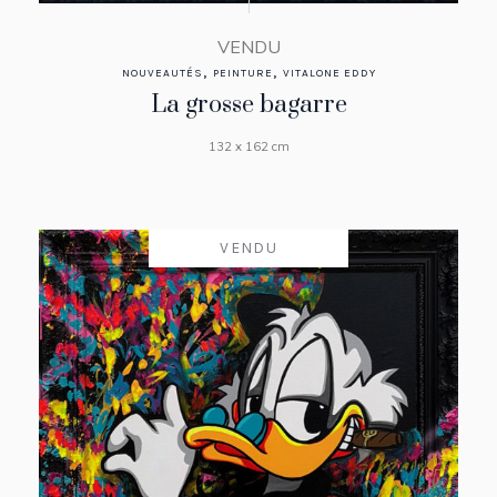
VENDU
,
,
NOUVEAUTÉS
PEINTURE
VITALONE EDDY
La grosse bagarre
132 x 162 cm
VENDU