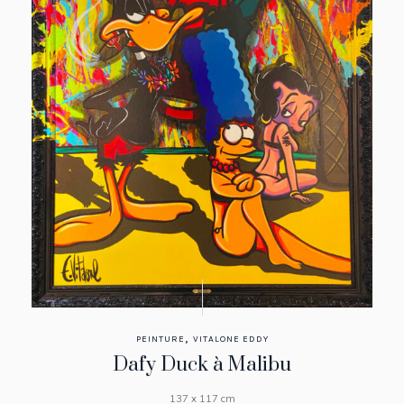
,
PEINTURE
VITALONE EDDY
Dafy Duck à Malibu
137 x 117 cm