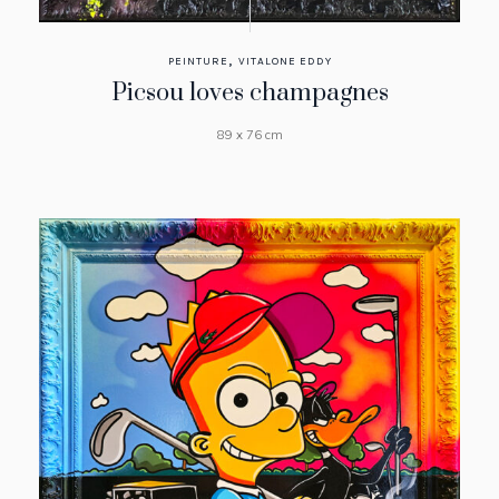
,
PEINTURE
VITALONE EDDY
Picsou loves champagnes
89 x 76 cm