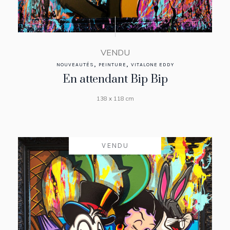
VENDU
,
,
NOUVEAUTÉS
PEINTURE
VITALONE EDDY
En attendant Bip Bip
138 x 118 cm
VENDU