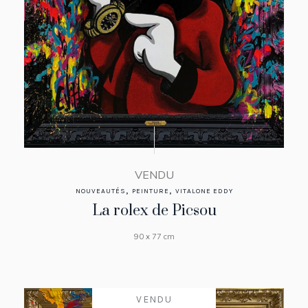
VENDU
,
,
NOUVEAUTÉS
PEINTURE
VITALONE EDDY
La rolex de Picsou
90 x 77 cm
VENDU