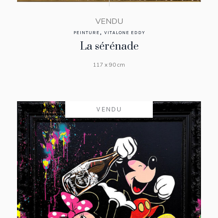
VENDU
,
PEINTURE
VITALONE EDDY
La sérénade
117 x 90 cm
VENDU