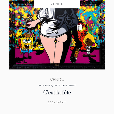
VENDU
VENDU
,
PEINTURE
VITALONE EDDY
C’est la fête
106 x 147 cm