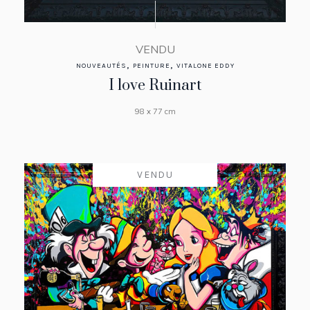
VENDU
,
,
NOUVEAUTÉS
PEINTURE
VITALONE EDDY
I love Ruinart
98 x 77 cm
VENDU