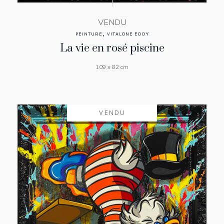
VENDU
,
PEINTURE
VITALONE EDDY
La vie en rosé piscine
109 x 82 cm
VENDU