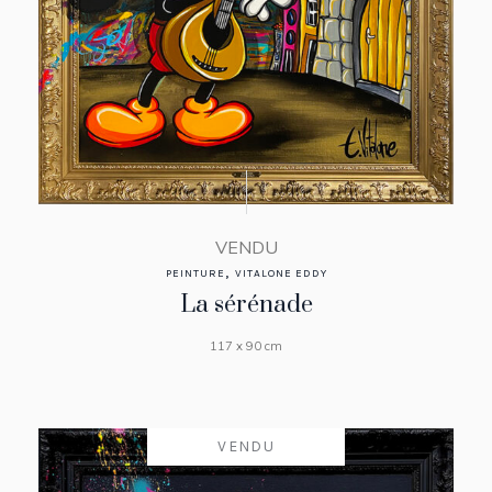
VENDU
,
PEINTURE
VITALONE EDDY
La sérénade
117 x 90 cm
VENDU