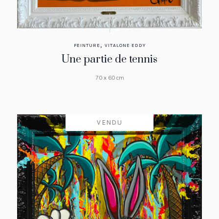
,
PEINTURE
VITALONE EDDY
Une partie de tennis
70 x 60 cm
VENDU