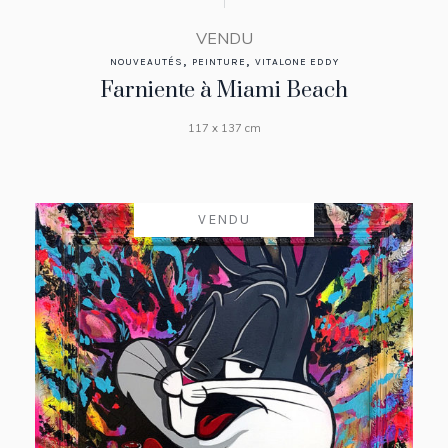
VENDU
,
,
NOUVEAUTÉS
PEINTURE
VITALONE EDDY
Farniente à Miami Beach
117 x 137 cm
VENDU