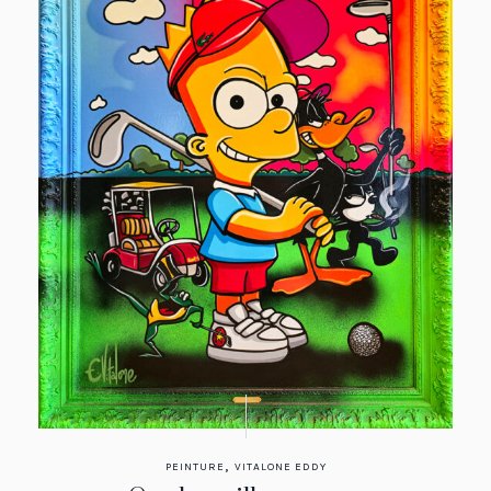
,
PEINTURE
VITALONE EDDY