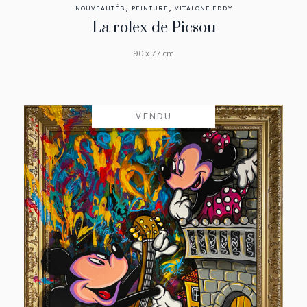
,
,
NOUVEAUTÉS
PEINTURE
VITALONE EDDY
La rolex de Picsou
90 x 77 cm
VENDU