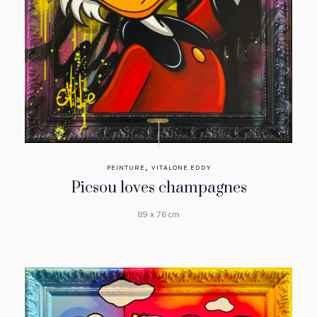
,
PEINTURE
VITALONE EDDY
Picsou loves champagnes
89 x 76 cm