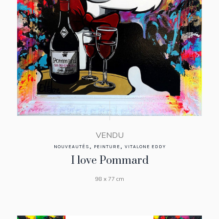
VENDU
,
,
NOUVEAUTÉS
PEINTURE
VITALONE EDDY
I love Pommard
98 x 77 cm