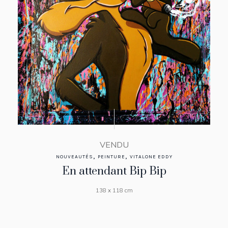
VENDU
,
,
NOUVEAUTÉS
PEINTURE
VITALONE EDDY
En attendant Bip Bip
138 x 118 cm