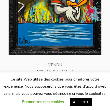
VENDU
,
PEINTURE
VITALONE EDDY
Le big plongeon
Ce site Web utilise des cookies pour améliorer votre
expérience. Nous supposerons que vous êtes d'accord avec
109 x 90 cm
cela, mais vous pouvez vous désinscrire si vous le souhaitez.
Paramètres des cookies
ACCEPTER
VENDU