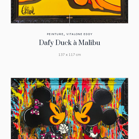
,
PEINTURE
VITALONE EDDY
Dafy Duck à Malibu
137 x 117 cm