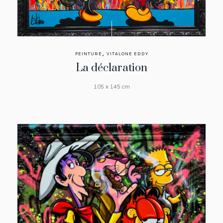
,
PEINTURE
VITALONE EDDY
La déclaration
105 x 145 cm