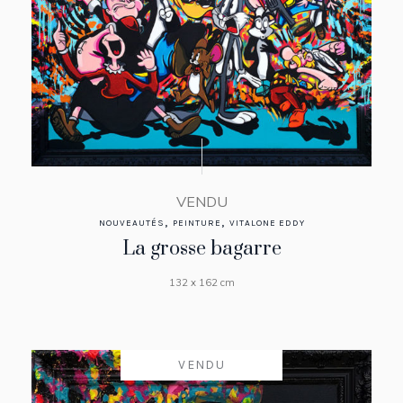
VENDU
,
,
NOUVEAUTÉS
PEINTURE
VITALONE EDDY
La grosse bagarre
132 x 162 cm
VENDU