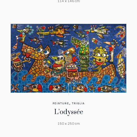
114 x 146 cm
,
PEINTURE
TRIGLIA
L’odyssée
150 x 250 cm