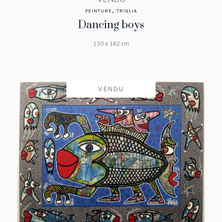
,
PEINTURE
TRIGLIA
Dancing boys
130 x 162 cm
VENDU