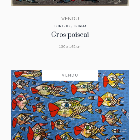
VENDU
,
PEINTURE
TRIGLIA
Gros poiscai
130 x 162 cm
VENDU