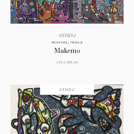
VENDU
,
PEINTURE
TRIGLIA
Makemo
130 x 195 cm
VENDU