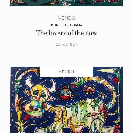
VENDU
,
PEINTURE
TRIGLIA
The lovers of the cow
114 x 146 cm
VENDU