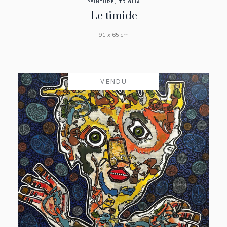
,
PEINTURE
TRIGLIA
Le timide
91 x 65 cm
VENDU