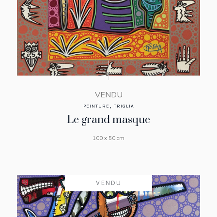
VENDU
,
PEINTURE
TRIGLIA
Le grand masque
100 x 50 cm
VENDU