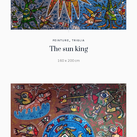
,
PEINTURE
TRIGLIA
The sun king
160 x 200 cm