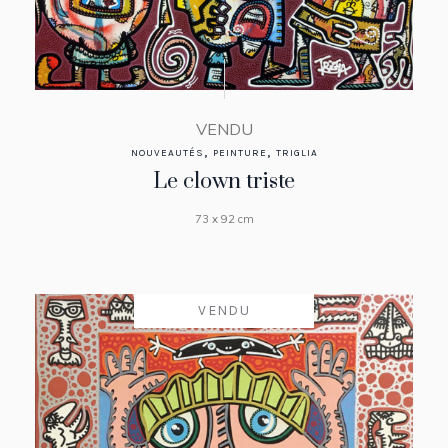
VENDU
,
,
NOUVEAUTÉS
PEINTURE
TRIGLIA
Le clown triste
73 x 92 cm
VENDU