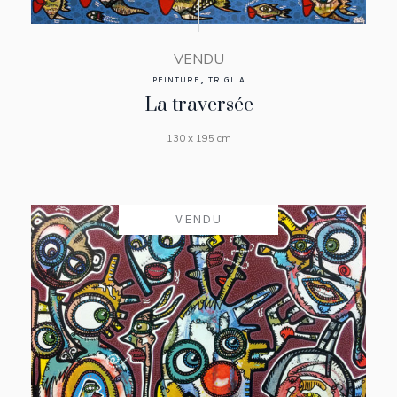
VENDU
,
PEINTURE
TRIGLIA
La traversée
130 x 195 cm
VENDU