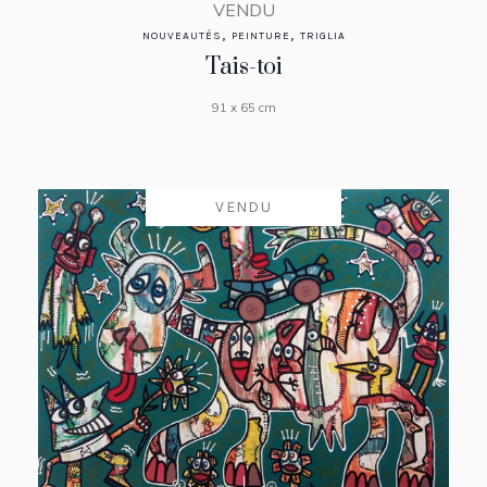
VENDU
,
,
NOUVEAUTÉS
PEINTURE
TRIGLIA
Tais-toi
91 x 65 cm
VENDU