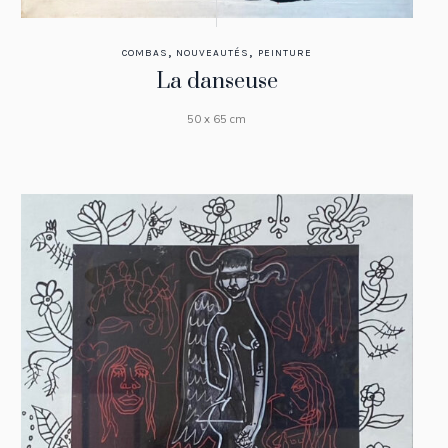
,
,
COMBAS
NOUVEAUTÉS
PEINTURE
La danseuse
50 x 65 cm