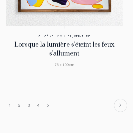
,
CHLOÉ KELLY MILLER
PEINTURE
Lorsque la lumière s’éteint les feux
s’allument
73 x 100 cm
1
2
3
4
5