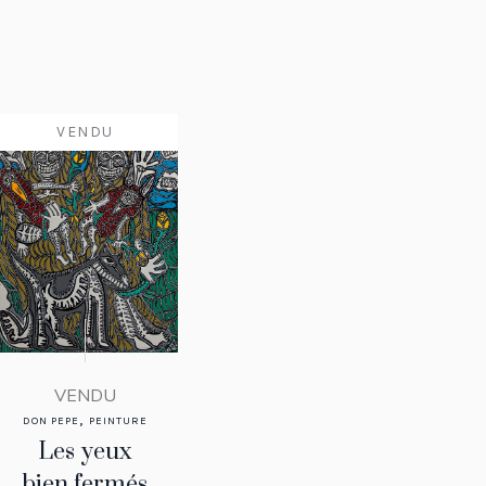
VENDU
VENDU
,
DON PEPE
PEINTURE
Les yeux
bien fermés