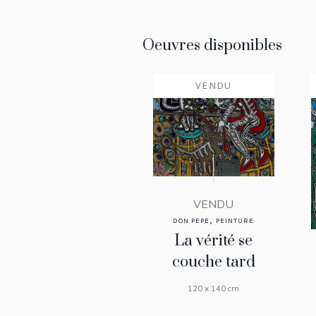
Oeuvres disponibles
VENDU
VENDU
,
DON PEPE
PEINTURE
La vérité se
couche tard
120 x 140 cm