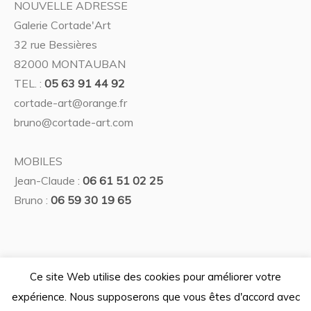
NOUVELLE ADRESSE
Galerie Cortade'Art
32 rue Bessières
82000 MONTAUBAN
TEL. :
05 63 91 44 92
cortade-art@orange.fr
bruno@cortade-art.com
MOBILES
Jean-Claude :
06 61 51 02 25
Bruno :
06 59 30 19 65
Ce site Web utilise des cookies pour améliorer votre
expérience. Nous supposerons que vous êtes d'accord avec
Politique de confidentialité
/ © 2026 Galerie Cortade'Art —