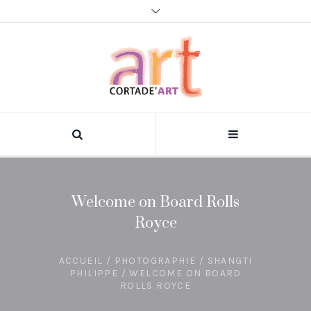
Welcome on Board Rolls
Royce
ACCUEIL
/
PHOTOGRAPHIE
/
SHANGTI
PHILIPPE
/ WELCOME ON BOARD
ROLLS ROYCE