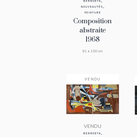
,
BERROETA
,
NOUVEAUTÉS
PEINTURE
Composition
abstraite
1968
81 x 100 cm
VENDU
VENDU
,
BERROETA