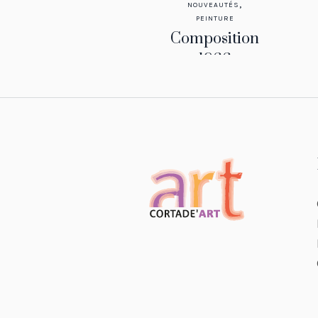
,
NOUVEAUTÉS
PEINTURE
Composition
1966
50 x 65 cm
VENDU
VENDU
,
BERROETA
,
NOUVEAUTÉS
PEINTURE