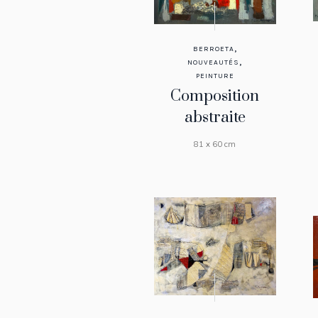
,
BERROETA
,
NOUVEAUTÉS
PEINTURE
Composition
abstraite
81 x 60 cm