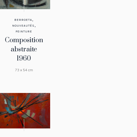
,
BERROETA
,
NOUVEAUTÉS
PEINTURE
Composition
abstraite
1960
73 x 54 cm