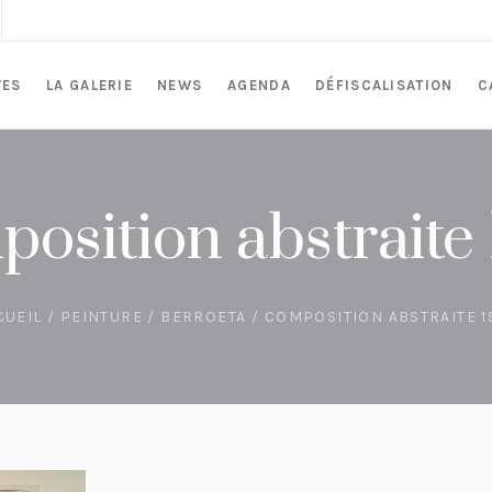
TES
LA GALERIE
NEWS
AGENDA
DÉFISCALISATION
C
osition abstraite
CUEIL
/
PEINTURE
/
BERROETA
/ COMPOSITION ABSTRAITE 1