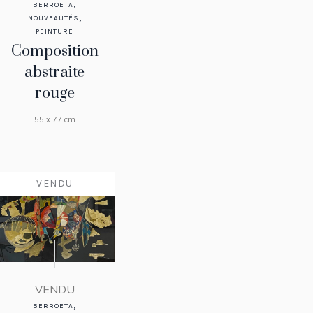
,
BERROETA
,
NOUVEAUTÉS
PEINTURE
Composition
abstraite
rouge
55 x 77 cm
VENDU
VENDU
,
BERROETA