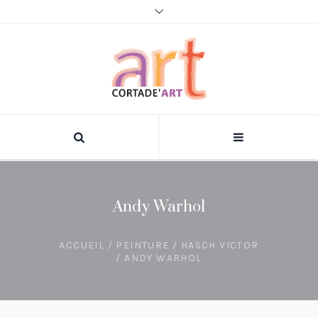
Andy Warhol
ACCUEIL
/
PEINTURE
/
HASCH VICTOR
/ ANDY WARHOL