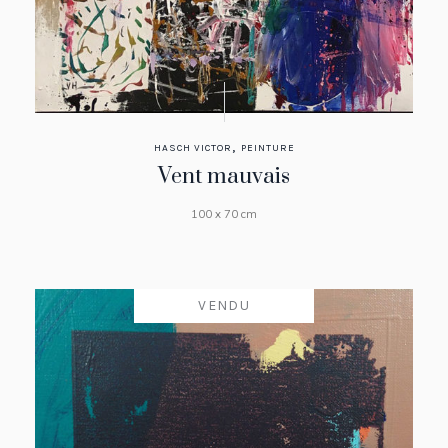
,
HASCH VICTOR
PEINTURE
Vent mauvais
100 x 70 cm
VENDU