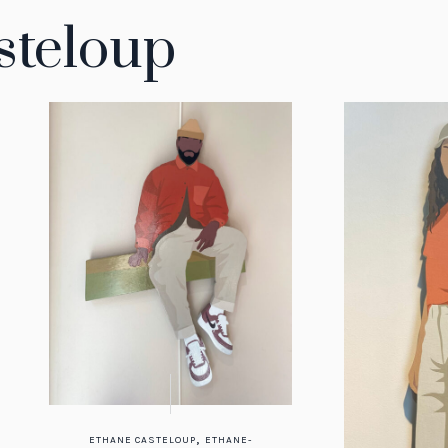
steloup
,
ETHANE CASTELOUP
ETHANE-