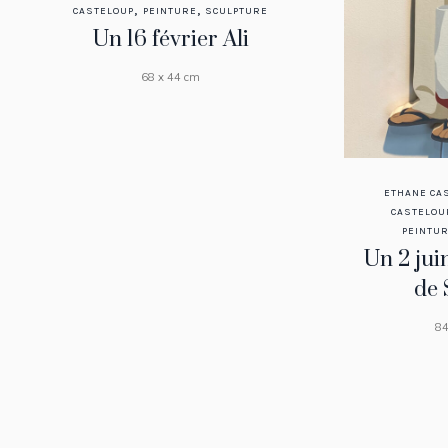
,
,
CASTELOUP
PEINTURE
SCULPTURE
Un 16 février Ali
68 x 44 cm
ETHANE CA
CASTELOU
PEINTU
Un 2 ju
de
84