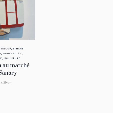
,
STELOUP
ETHANE-
,
,
P
NOUVEAUTÉS
,
RE
SCULPTURE
in au marché
 Sanary
 x 29 cm