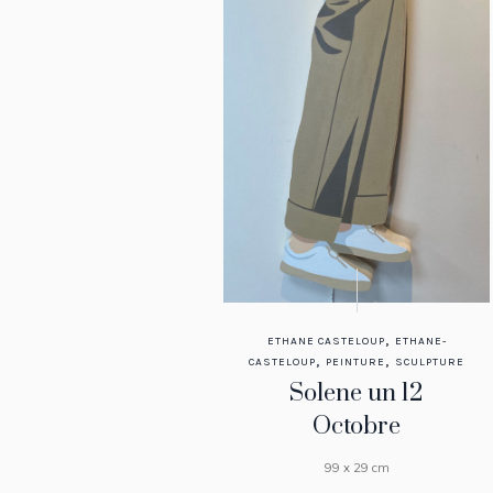
,
ETHANE CASTELOUP
ETHANE-
,
,
CASTELOUP
PEINTURE
SCULPTURE
Solene un 12
Octobre
99 x 29 cm