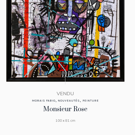
VENDU
,
,
MORAIS FABIO
NOUVEAUTÉS
PEINTURE
Monsieur Rose
100 x 81 cm