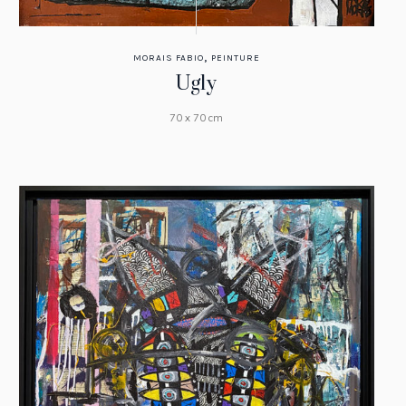
,
MORAIS FABIO
PEINTURE
Ugly
70 x 70 cm