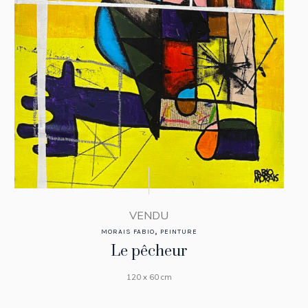
VENDU
,
MORAIS FABIO
PEINTURE
Le pêcheur
120 x 60 cm