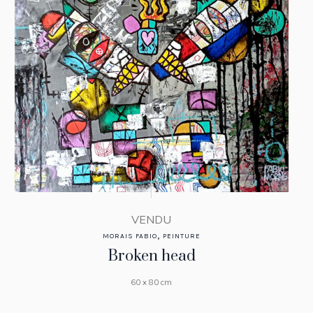
VENDU
,
MORAIS FABIO
PEINTURE
Broken head
60 x 80 cm