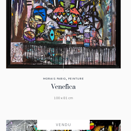
,
MORAIS FABIO
PEINTURE
Venefica
100 x 81 cm
VENDU