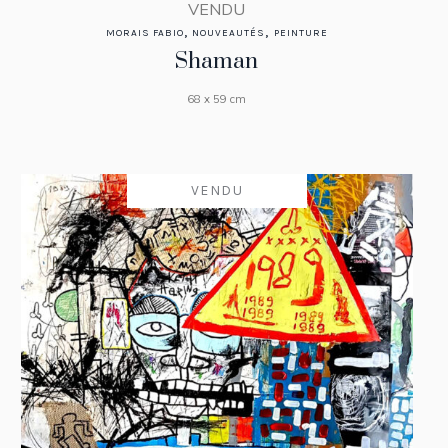
VENDU
,
,
MORAIS FABIO
NOUVEAUTÉS
PEINTURE
Shaman
68 x 59 cm
VENDU