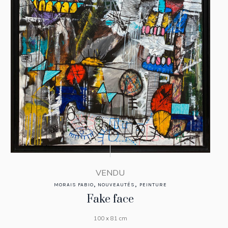
VENDU
,
,
MORAIS FABIO
NOUVEAUTÉS
PEINTURE
Fake face
100 x 81 cm