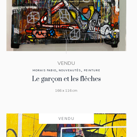
VENDU
,
,
MORAIS FABIO
NOUVEAUTÉS
PEINTURE
Le garçon et les flêches
166 x 116 cm
VENDU