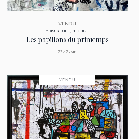
VENDU
,
MORAIS FABIO
PEINTURE
Les papillons du printemps
77 x 71 cm
VENDU