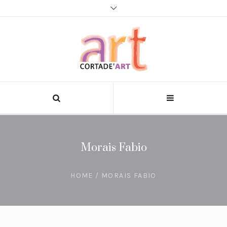
Morais Fabio
HOME
/
MORAIS FABIO