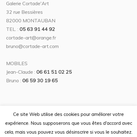
Galerie Cortade'Art
32 rue Bessières
82000 MONTAUBAN
TEL. :
05 63 91 44 92
cortade-art@orange.fr
bruno@cortade-art.com
MOBILES
Jean-Claude :
06 61 51 02 25
Bruno :
06 59 30 19 65
Ce site Web utilise des cookies pour améliorer votre
Politique de confidentialité
expérience. Nous supposerons que vous êtes d'accord avec
/ © 2026 Galerie Cortade'Art —
cela, mais vous pouvez vous désinscrire si vous le souhaitez.
Tous droits réservés — Design graphique La lune est à vous -