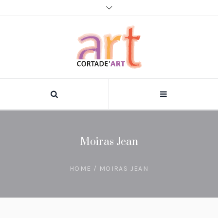
Moiras Jean
HOME
/
MOIRAS JEAN