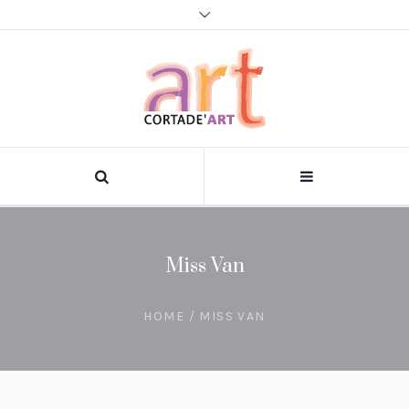
Miss Van
HOME
/
MISS VAN