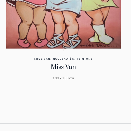
,
,
MISS VAN
NOUVEAUTÉS
PEINTURE
Miss Van
100 x 100 cm