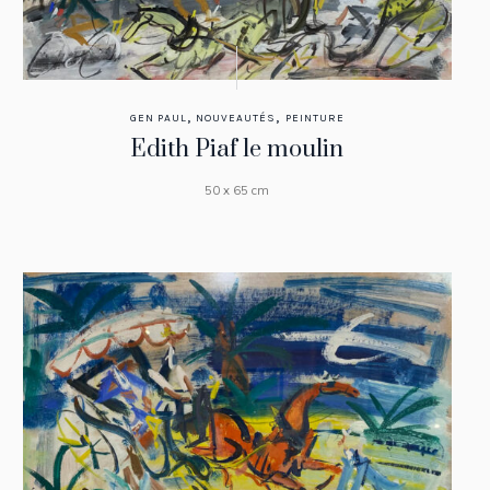
,
,
GEN PAUL
NOUVEAUTÉS
PEINTURE
Edith Piaf le moulin
50 x 65 cm