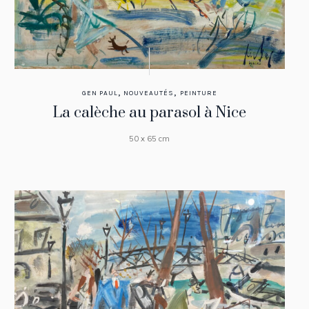
,
,
GEN PAUL
NOUVEAUTÉS
PEINTURE
La calèche au parasol à Nice
50 x 65 cm