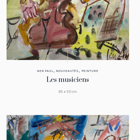
,
,
GEN PAUL
NOUVEAUTÉS
PEINTURE
Les musiciens
65 x 50 cm