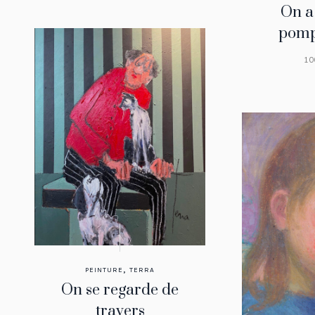
On a
pomp
10
,
PEINTURE
TERRA
On se regarde de
travers