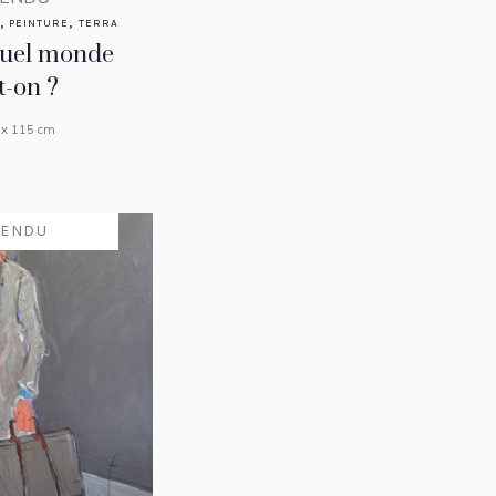
,
,
PEINTURE
TERRA
uel monde
t-on ?
 x 115 cm
VENDU