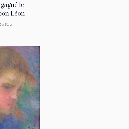
 gagné le
on Léon
0 x 81 cm