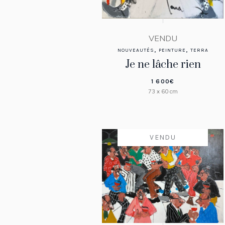
VENDU
,
,
NOUVEAUTÉS
PEINTURE
TERRA
Je ne lâche rien
1 600
€
73 x 60 cm
VENDU