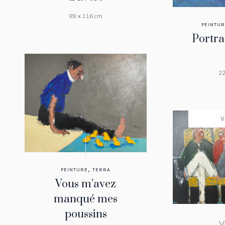
89 x 116 cm
PEINTU
Portra
22
,
PEINTURE
TERRA
Vous m’avez
manqué mes
poussins
V