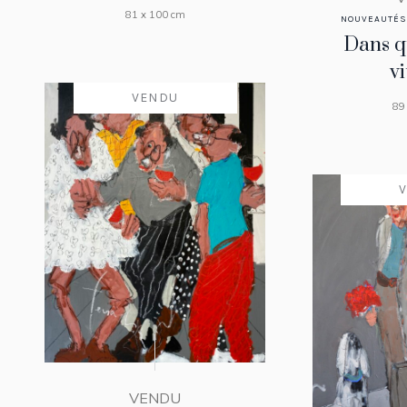
81 x 100 cm
NOUVEAUTÉS
Dans q
vi
VENDU
89
VENDU