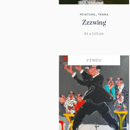
,
PEINTURE
TERRA
Zzzwing
81 x 110 cm
VENDU