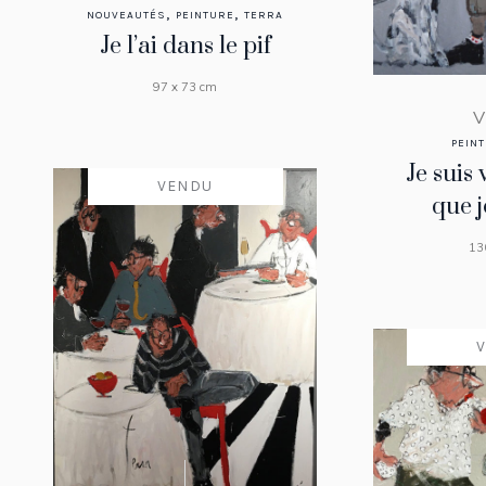
,
,
NOUVEAUTÉS
PEINTURE
TERRA
Je l’ai dans le pif
97 x 73 cm
V
PEIN
Je suis 
VENDU
que j
13