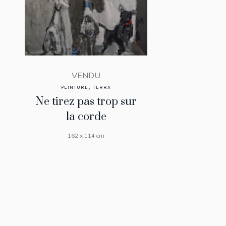
VENDU
,
PEINTURE
TERRA
Ne tirez pas trop sur
la corde
162 x 114 cm