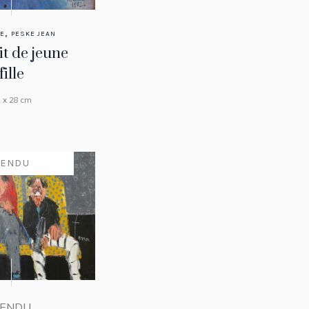
,
RE
PESKE JEAN
it de jeune
fille
 x 28 cm
VENDU
ENDU