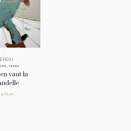
ENDU
,
TURE
TERRA
 en vaut la
andelle
 x 73 cm