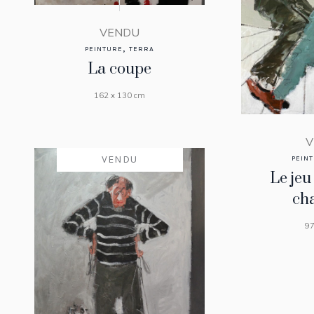
VENDU
,
PEINTURE
TERRA
La coupe
162 x 130 cm
V
VENDU
PEIN
Le jeu
ch
97