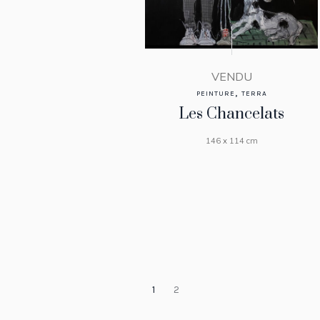
VENDU
,
PEINTURE
TERRA
Les Chancelats
146 x 114 cm
1
2