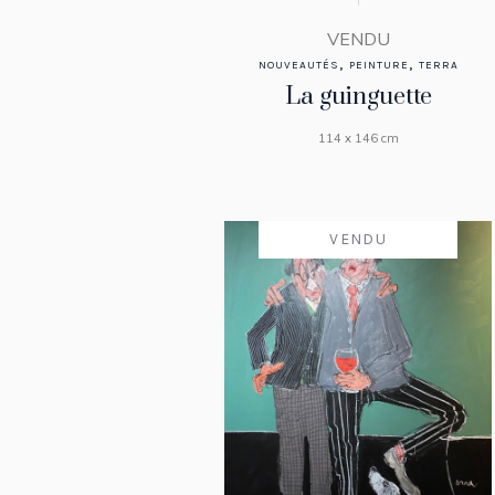
VENDU
,
,
NOUVEAUTÉS
PEINTURE
TERRA
La guinguette
114 x 146 cm
VENDU