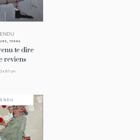
ENDU
,
TURE
TERRA
venu te dire
e reviens
0 x 97 cm
VENDU