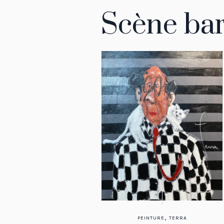
Scène ba
,
PEINTURE
TERRA