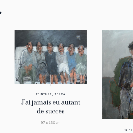
r
,
PEINTURE
TERRA
J’ai jamais eu autant
de succès
97 x 130 cm
PEIN