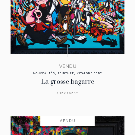
VENDU
,
,
NOUVEAUTÉS
PEINTURE
VITALONE EDDY
La grosse bagarre
132 x 162 cm
VENDU