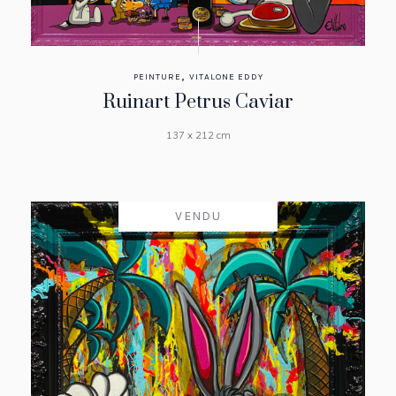
,
PEINTURE
VITALONE EDDY
Ruinart Petrus Caviar
137 x 212 cm
VENDU