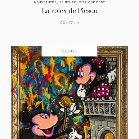
,
,
NOUVEAUTÉS
PEINTURE
VITALONE EDDY
La rolex de Picsou
90 x 77 cm
VENDU