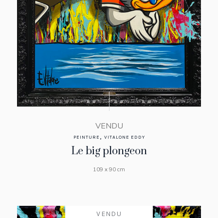
VENDU
,
PEINTURE
VITALONE EDDY
Le big plongeon
109 x 90 cm
VENDU