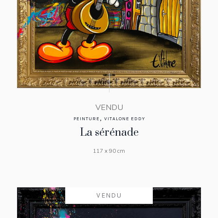
VENDU
,
PEINTURE
VITALONE EDDY
La sérénade
117 x 90 cm
VENDU