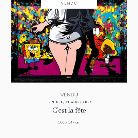
VENDU
VENDU
,
PEINTURE
VITALONE EDDY
C’est la fête
106 x 147 cm