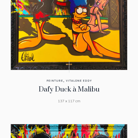
,
PEINTURE
VITALONE EDDY
Dafy Duck à Malibu
137 x 117 cm