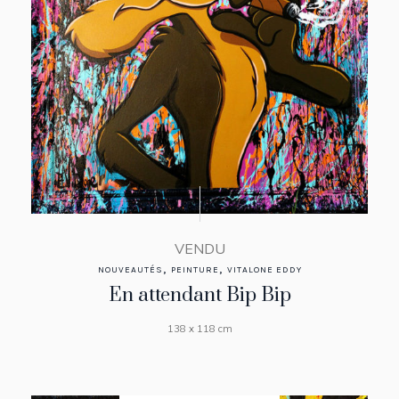
VENDU
,
,
NOUVEAUTÉS
PEINTURE
VITALONE EDDY
En attendant Bip Bip
138 x 118 cm