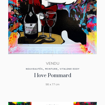
VENDU
,
,
NOUVEAUTÉS
PEINTURE
VITALONE EDDY
I love Pommard
98 x 77 cm