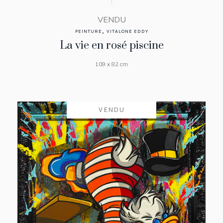
VENDU
,
PEINTURE
VITALONE EDDY
La vie en rosé piscine
109 x 82 cm
VENDU