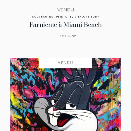
VENDU
,
,
NOUVEAUTÉS
PEINTURE
VITALONE EDDY
Farniente à Miami Beach
117 x 137 cm
VENDU