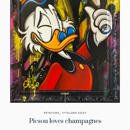
,
PEINTURE
VITALONE EDDY
Picsou loves champagnes