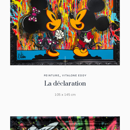
,
PEINTURE
VITALONE EDDY
La déclaration
105 x 145 cm