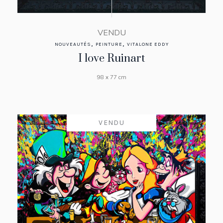
VENDU
,
,
NOUVEAUTÉS
PEINTURE
VITALONE EDDY
I love Ruinart
98 x 77 cm
VENDU